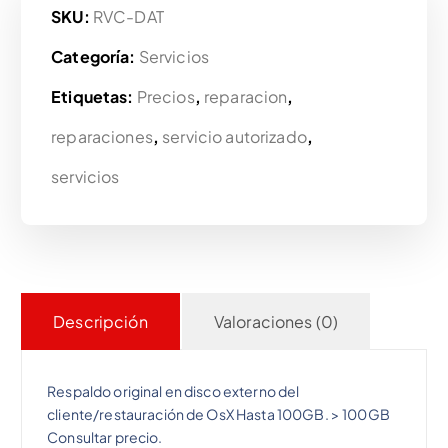
SKU:
RVC-DAT
c
c
Categoría:
Servicios
i
i
Etiquetas:
Precios
,
reparacion
,
o
o
reparaciones
,
servicio autorizado
,
o
a
servicios
r
c
i
t
Descripción
Valoraciones (0)
g
u
i
a
Respaldo original en disco externo del
cliente/restauración de OsX Hasta 100GB. > 100GB
n
l
Consultar precio.