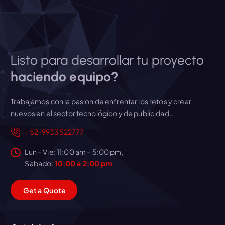
a
e
.
.
l
s
7
e
:
2
r
$
.
a
6
Listo para desarrollar tu proyecto
:
2
haciendo equipo?
$
0
7
.
2
6
Trabajamos con la pasion de enfrentar los retos y crear
0
9
nuevos en el sector tecnológico y de publicidad..
.
.
+52-9933522777
0
0
Lun – Vie: 11:00 am – 5:00 pm,
.
Sabado:
10:00 a 2:00 pm
G
e
t
a
Q
u
o
t
e