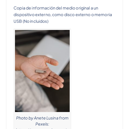
Copia de información del medio original a un
a
e
dispositivo externo, como disco externo o memoria
USB (No incluidos)
l
s
e
:
r
$
a
3
:
4
$
4
4
.
Photo by Anete Lusina from
Pexels: