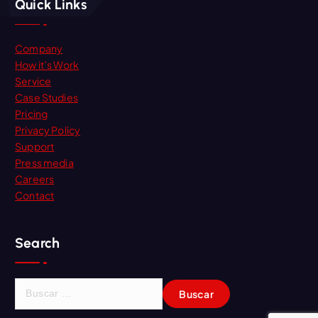
Quick Links
Company
How it’s Work
Service
Case Studies
Pricing
Privacy Policy
Support
Press media
Careers
Contact
Search
B
u
s