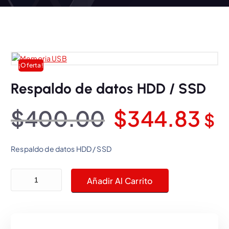
¡Oferta!
Respaldo de datos HDD / SSD
E
E
$
400.00
$
344.83
$
l
l
Respaldo de datos HDD / SSD
p
p
Respaldo de datos HDD / SSD cantidad
Añadir Al Carrito
r
r
e
e