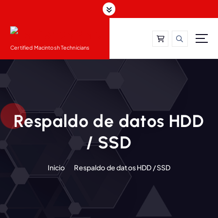
S
a
l
t
Certified Macintosh Technicians
a
r
a
l
c
o
Respaldo de datos HDD
n
t
/ SSD
e
n
i
Inicio
Respaldo de datos HDD / SSD
d
o