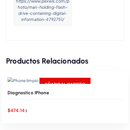
0
8
https://www.pexels.com/p
hoto/man-holding-flash-
0
3
drive-containing-digital-
information-4792751/
.
.
0
0
Productos Relacionados
.
AÑADIR AL CARRITO
Diagnostico IPhone
$
474.14
$