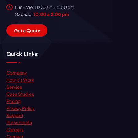
Lun – Vie: 11:00 am – 5:00 pm,
Sabado:
10:00 a 2:00 pm
G
e
t
a
Q
u
o
t
e
Quick Links
Company
How it’s Work
Service
Case Studies
Pricing
Privacy Policy
Support
Press media
Careers
Contact