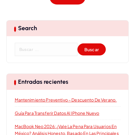
Search
B
u
s
c
a
r
Entradas recientes
:
Mantenimiento Preventivo – Descuento De Verano.
Guía Para Transferir Datos Al IPhone Nuevo
MacBook Neo 2026: ¿Vale La Pena Para Usuarios En
México? Análisis Honesto, Basado En Las Principales