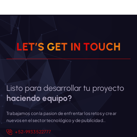
L
E
T
’
S
G
E
T
I
N
T
O
U
C
H
Listo para desarrollar tu proyecto
haciendo equipo?
Trabajamos con la pasion de enfrentar los retos y crear
nuevos en el sector tecnológico y de publicidad..
+52-9933522777