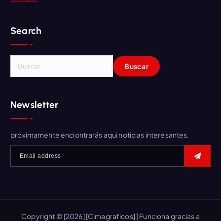
Search
B
u
s
c
Newsletter
a
r
:
próximamente enciontrarás aqui noticias interesantes.
Copyright © [2026] [Cimagraficos] | Funciona gracias a