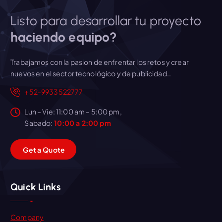
e
:
r
$
Listo para desarrollar tu proyecto
a
6
haciendo equipo?
:
2
$
0
7
.
Trabajamos con la pasion de enfrentar los retos y crear
2
6
nuevos en el sector tecnológico y de publicidad..
0
9
+52-9933522777
.
.
0
Lun – Vie: 11:00 am – 5:00 pm,
0
Sabado:
10:00 a 2:00 pm
.
G
e
t
a
Q
u
o
t
e
Quick Links
Company