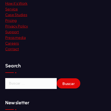
How it’s Work
Service
Case Studies
Pricing
Privacy Policy
Support
Press media
Careers
Contact
Search
B
u
s
c
Newsletter
a
r