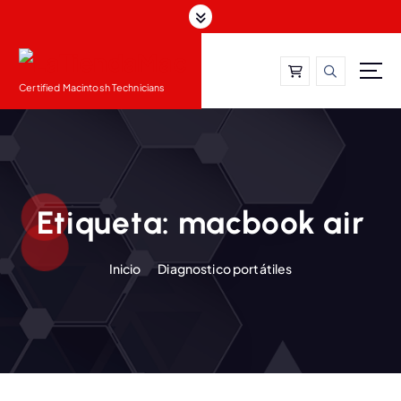
S
a
l
t
Certified Macintosh Technicians
a
r
a
l
c
o
Etiqueta:
macbook air
n
t
e
Inicio
Diagnostico portátiles
n
i
d
o